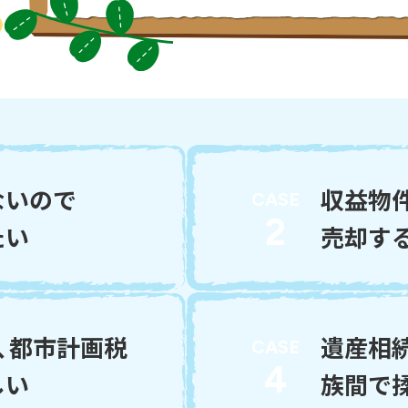
ないので
収益物
CASE
2
たい
売却す
、都市計画税
遺産相
CASE
4
しい
族間で