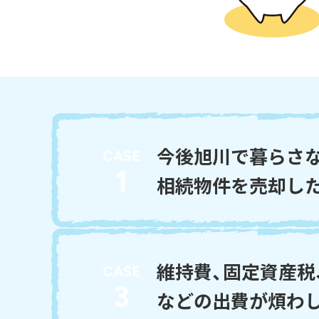
今後旭川で暮らさ
CASE
1
相続物件を売却し
維持費、固定資産税
CASE
3
などの出費が煩わ